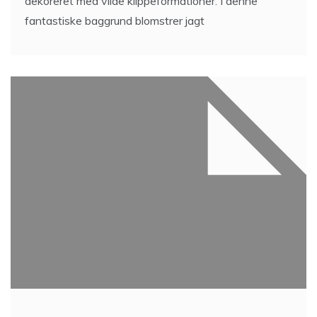
dekoreret med vilde klippeformationer. I denne
fantastiske baggrund blomstrer jagt