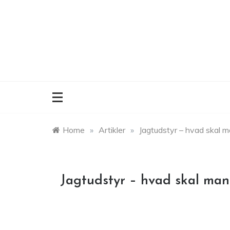
Skip
to
content
Home
»
Artikler
»
Jagtudstyr – hvad skal 
Jagtudstyr – hvad skal ma