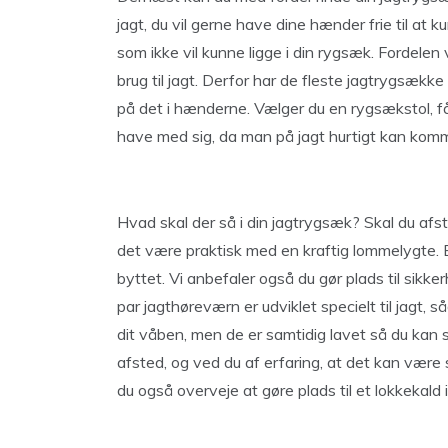
jagt, du vil gerne have dine hænder frie til at k
som ikke vil kunne ligge i din rygsæk. Fordelen
brug til jagt. Derfor har de fleste jagtrygsække 
på det i hænderne. Vælger du en rygsækstol, få
have med sig, da man på jagt hurtigt kan komm
Hvad skal der så i din jagtrygsæk? Skal du afs
det være praktisk med en kraftig lommelygte. En
byttet. Vi anbefaler også du gør plads til sikker
par jagthøreværn er udviklet specielt til jagt,
dit våben, men de er samtidig lavet så du kan
afsted, og ved du af erfaring, at det kan være 
du også overveje at gøre plads til et lokkekald 