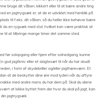
unne bruge dit våben, kikkert eller til at bære andre ting
 ved en jagtrygsæk er, at de er udviklet med henblik på
plads til f.eks. dit våben, så du heller ikke behøver bære
r du en rygsæk med stol, hvilket kan være praktisk at
e til at tilbringe mange timer det samme sted.
ted før solopgang eller hjem efter solnedgang, kunne
 god jagtkniv eller et slagtesæt til når du har skudt
heden, i form af skydebriller og/eller jagthøreværn. Et
 sådan at de beskytter dine øre mod lyden når du affyre
 snakke med andre mens du har dem på. Skal du alene
svært at lokke byttet frem der hvor du skal på jagt, kan
i din jagtrygsæk.