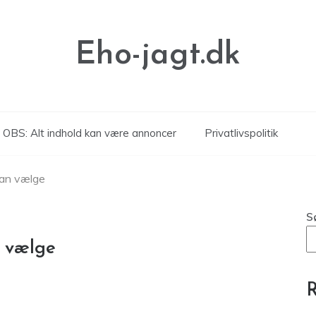
Eho-jagt.dk
OBS: Alt indhold kan være annoncer
Privatlivspolitik
man vælge
S
n vælge
R