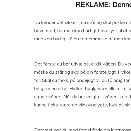
Du kender det sikkert, du står og skal pakke dit
have med, for man kan hurtigt have lyst til at p
man kan hurtigt få en fornemmelse af man kan f
Det første du bør udvælge, er dit våben. Du ved 
måske du står og skal på din første jagt. Hvilk
for. Skal du f.eks. på andejagt vil du få brug f
brug for en riffel. Hvilket haglgevær eller riffel 
rigtige våben. Når du har valgt dit våben, kan d
kunne f.eks. være en vildsvinelygte, hvis du ska
Dernæst kan du med fordel finde din jagtrygsæk