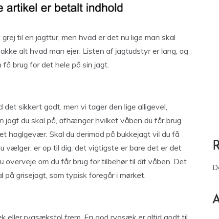
 grej til en jagttur, men hvad er det nu lige man skal
akke alt hvad man ejer. Listen af jagtudstyr er lang, og
å brug for det hele på sin jagt.
det sikkert godt, men vi tager den lige alligevel,
en jagt du skal på, afhænger hvilket våben du får brug
or et haglgevær. Skal du derimod på bukkejagt vil du få
du vælger, er op til dig, det vigtigste er bare det er det
u overveje om du får brug for tilbehør til dit våben. Det
D
l på grisejagt, som typisk foregår i mørket.
A
 eller rygsækstol frem. En god rygsæk er altid godt til